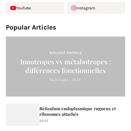
YouTube
Instagram
Popular Articles
BIOLOGIE ANIMALE
Ionotropes vs métabotropes :
différences fonctionnelles
Ma Biologie
-
09:24
Réticulum endoplasmique rugueux et
ribosomes attachés
23:27