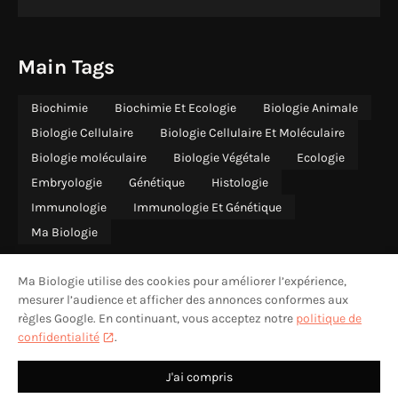
Main Tags
Biochimie
Biochimie Et Ecologie
Biologie Animale
Biologie Cellulaire
Biologie Cellulaire Et Moléculaire
Biologie moléculaire
Biologie Végétale
Ecologie
Embryologie
Génétique
Histologie
Immunologie
Immunologie Et Génétique
Ma Biologie
Ma Biologie utilise des cookies pour améliorer l’expérience,
mesurer l’audience et afficher des annonces conformes aux
règles Google. En continuant, vous acceptez notre
politique de
ACCUEIL
QUI SOMMES-NOUS
CONTACT
CONFIDENTIALITÉ
confidentialité
.
MENTIONS LÉGALES
AVERTISSEMENT
DESIGN BY -
MA BIOLOGIE
J'ai compris