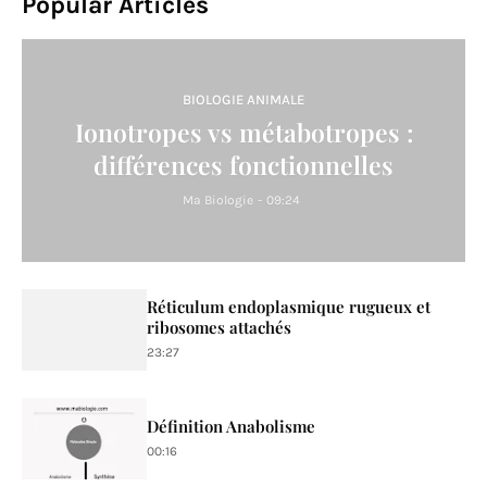
Popular Articles
BIOLOGIE ANIMALE
Ionotropes vs métabotropes :
différences fonctionnelles
Ma Biologie
-
09:24
Réticulum endoplasmique rugueux et
ribosomes attachés
23:27
Définition Anabolisme
00:16