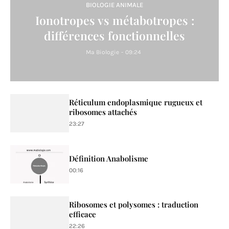
BIOLOGIE ANIMALE
Ionotropes vs métabotropes :
différences fonctionnelles
Ma Biologie
-
09:24
Réticulum endoplasmique rugueux et
ribosomes attachés
23:27
Définition Anabolisme
00:16
Ribosomes et polysomes : traduction
efficace
22:26