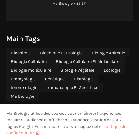
Ma Biologie
-
23:27
Main Tags
Biochimie
Biochimie Et Ecologie
Biologie Animale
Biologie Cellulaire
Biologie Cellulaire Et Moléculaire
Biologie moléculaire
Biologie Végétale
Ecologie
Embryologie
Génétique
Histologie
Immunologie
Immunologie Et Génétique
Ma Biologie
Ma Biologie utilise des cookies pour améliorer l’expérience,
mesurer l’audience et afficher des annonces conformes aux
règles Google. En continuant, vous acceptez notre
politique de
ACCUEIL
QUI SOMMES-NOUS
CONTACT
CONFIDENTIALITÉ
confidentialité
.
MENTIONS LÉGALES
AVERTISSEMENT