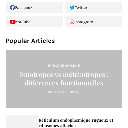
Facebook
Twitter
YouTube
Instagram
Popular Articles
BIOLOGIE ANIMALE
Ionotropes vs métabotropes :
différences fonctionnelles
Ma Biologie
-
09:24
Réticulum endoplasmique rugueux et
ribosomes attachés