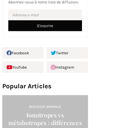
Abonnez-vous à notre liste de diffusion.
Facebook
Twitter
YouTube
Instagram
Popular Articles
BIOLOGIE ANIMALE
Ionotropes vs
métabotropes : différences