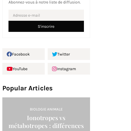
Abonnez-vous à notre liste de diffusion.
Facebook
Twitter
YouTube
Instagram
Popular Articles
BIOLOGIE ANIMALE
Ionotropes vs
métabotropes : différences