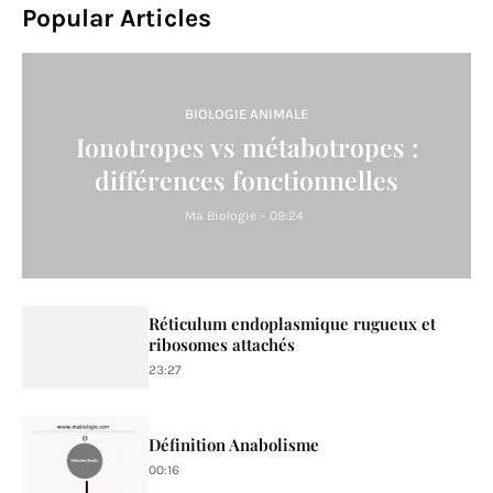
Popular Articles
BIOLOGIE ANIMALE
Ionotropes vs métabotropes :
différences fonctionnelles
Ma Biologie
-
09:24
Réticulum endoplasmique rugueux et
ribosomes attachés
23:27
Définition Anabolisme
00:16