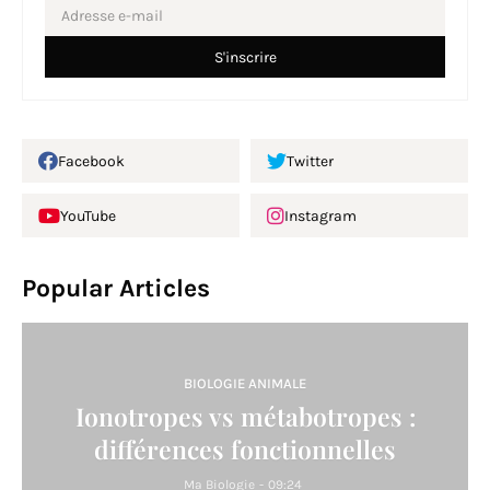
Facebook
Twitter
YouTube
Instagram
Popular Articles
BIOLOGIE ANIMALE
Ionotropes vs métabotropes :
différences fonctionnelles
Ma Biologie
-
09:24