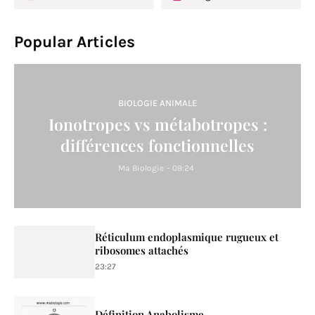
Popular Articles
BIOLOGIE ANIMALE
Ionotropes vs métabotropes :
différences fonctionnelles
Ma Biologie
-
09:24
Réticulum endoplasmique rugueux et
ribosomes attachés
23:27
Définition Anabolisme