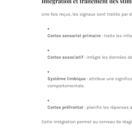
Intégration et traitement des stim
Une fois reçus, les signaux sont traités par di
Cortex sensoriel primaire
: traite les inf
Cortex associatif
: intègre les données d
Système limbique
: attribue une signific
comportementale.
Cortex préfrontal
: planifie les réponses 
Cette intégration permet au cerveau de réag