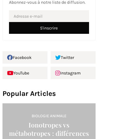
Abonnez-vous à notre liste de diffusion.
Facebook
Twitter
YouTube
Instagram
Popular Articles
BIOLOGIE ANIMALE
Ionotropes vs
métabotropes : différences