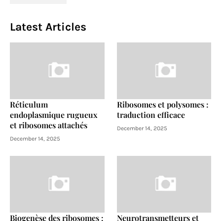
Latest Articles
Réticulum
Ribosomes et polysomes :
endoplasmique rugueux
traduction efficace
et ribosomes attachés
December 14, 2025
December 14, 2025
Biogenèse des ribosomes :
Neurotransmetteurs et