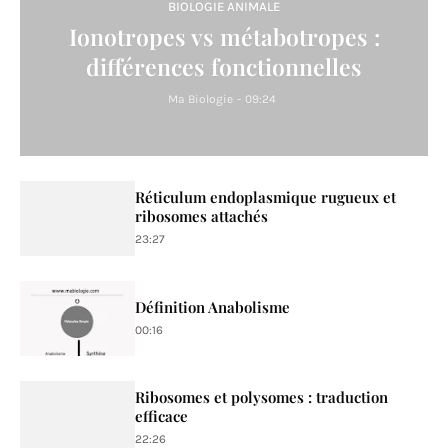
BIOLOGIE ANIMALE
Ionotropes vs métabotropes :
différences fonctionnelles
Ma Biologie
-
09:24
Réticulum endoplasmique rugueux et
ribosomes attachés
23:27
Définition Anabolisme
00:16
Ribosomes et polysomes : traduction
efficace
22:26