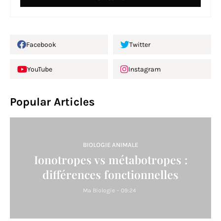
Facebook
Twitter
YouTube
Instagram
Popular Articles
BIOLOGIE ANIMALE
Ionotropes vs métabotropes :
différences fonctionnelles
Ma Biologie
-
09:24