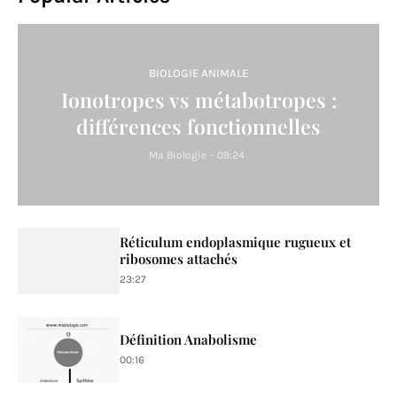
BIOLOGIE ANIMALE
Ionotropes vs métabotropes :
différences fonctionnelles
Ma Biologie
-
09:24
Réticulum endoplasmique rugueux et
ribosomes attachés
23:27
Définition Anabolisme
00:16