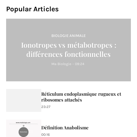
Popular Articles
BIOLOGIE ANIMALE
Ionotropes vs métabotropes :
différences fonctionnelles
Ma Biologie
-
09:24
Réticulum endoplasmique rugueux et
ribosomes attachés
23:27
Définition Anabolisme
00:16