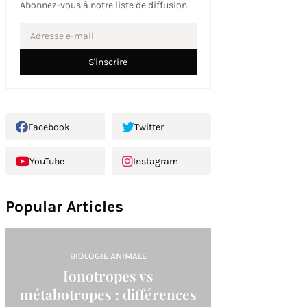
Abonnez-vous à notre liste de diffusion.
Facebook
Twitter
YouTube
Instagram
Popular Articles
BIOLOGIE ANIMALE
Ionotropes vs
métabotropes : différences