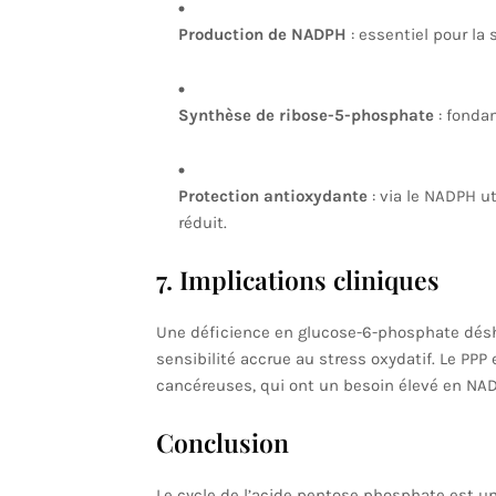
Production de NADPH
: essentiel pour la 
Synthèse de ribose-5-phosphate
: fonda
Protection antioxydante
: via le NADPH ut
réduit.
7. Implications cliniques
Une déficience en glucose-6-phosphate dés
sensibilité accrue au stress oxydatif. Le PP
cancéreuses, qui ont un besoin élevé en NA
Conclusion
Le cycle de l’acide pentose phosphate est u