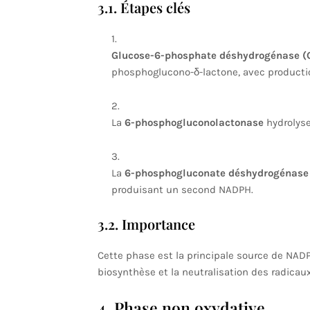
3.1. Étapes clés
Glucose-6-phosphate déshydrogénase (
phosphoglucono-δ-lactone, avec producti
La
6-phosphogluconolactonase
hydrolyse
La
6-phosphogluconate déshydrogénase
produisant un second NADPH.
3.2. Importance
Cette phase est la principale source de NADP
biosynthèse et la neutralisation des radicaux
4. Phase non oxydative