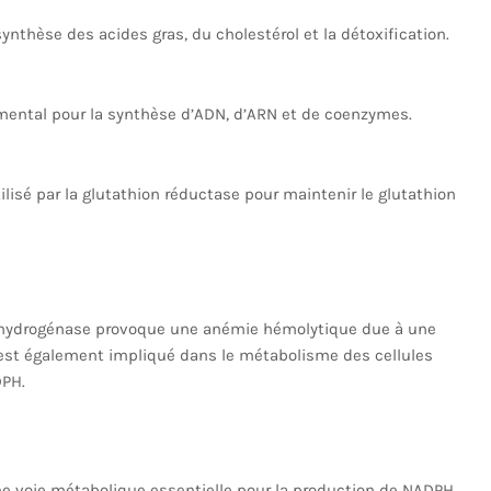
synthèse des acides gras, du cholestérol et la détoxification.
mental pour la synthèse d’ADN, d’ARN et de coenzymes.
ilisé par la glutathion réductase pour maintenir le glutathion
hydrogénase provoque une anémie hémolytique due à une
P est également impliqué dans le métabolisme des cellules
DPH.
ne voie métabolique essentielle pour la production de NADPH