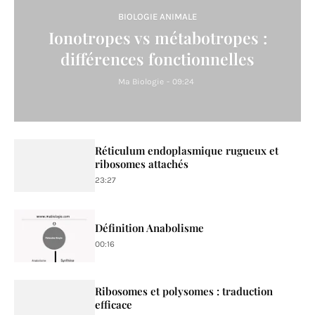
BIOLOGIE ANIMALE
Ionotropes vs métabotropes :
différences fonctionnelles
Ma Biologie
-
09:24
Réticulum endoplasmique rugueux et
ribosomes attachés
23:27
Définition Anabolisme
00:16
Ribosomes et polysomes : traduction
efficace