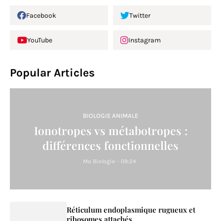
Facebook
Twitter
YouTube
Instagram
Popular Articles
BIOLOGIE ANIMALE
Ionotropes vs métabotropes :
différences fonctionnelles
Ma Biologie
-
09:24
Réticulum endoplasmique rugueux et
ribosomes attachés