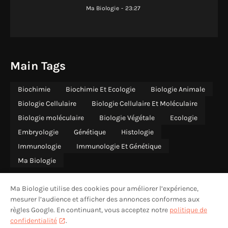
Ma Biologie
-
23:27
Main Tags
Biochimie
Biochimie Et Ecologie
Biologie Animale
Biologie Cellulaire
Biologie Cellulaire Et Moléculaire
Biologie moléculaire
Biologie Végétale
Ecologie
Embryologie
Génétique
Histologie
Immunologie
Immunologie Et Génétique
Ma Biologie
Ma Biologie utilise des cookies pour améliorer l’expérience,
mesurer l’audience et afficher des annonces conformes aux
règles Google. En continuant, vous acceptez notre
politique de
ACCUEIL
QUI SOMMES-NOUS
CONTACT
CONFIDENTIALITÉ
confidentialité
.
MENTIONS LÉGALES
AVERTISSEMENT