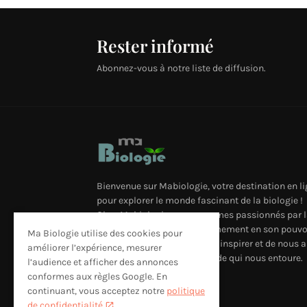
Rester informé
Abonnez-vous à notre liste de diffusion.
Bienvenue sur Mabiologie, votre destination en l
pour explorer le monde fascinant de la biologie !
Chez Mabiologie, nous sommes passionnés par l
science et nous croyons fermement en son pouvo
Ma Biologie utilise des cookies pour
de nous émerveiller, de nous inspirer et de nous a
améliorer l’expérience, mesurer
à mieux comprendre le monde qui nous entoure.
l’audience et afficher des annonces
conformes aux règles Google. En
continuant, vous acceptez notre
politique
de confidentialité
.