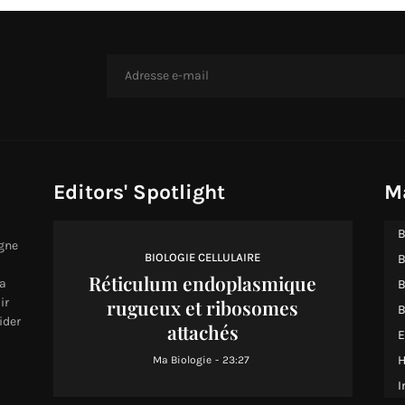
Editors' Spotlight
M
B
igne
BIOLOGIE CELLULAIRE
B
Réticulum endoplasmique
a
B
rugueux et ribosomes
ir
B
ider
attachés
E
H
Ma Biologie
-
23:27
I