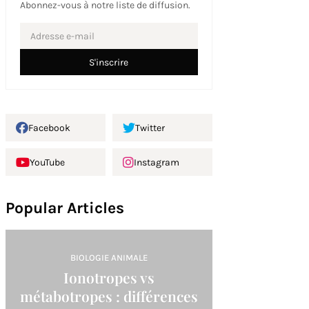
Abonnez-vous à notre liste de diffusion.
Facebook
Twitter
YouTube
Instagram
Popular Articles
BIOLOGIE ANIMALE
Ionotropes vs
métabotropes : différences