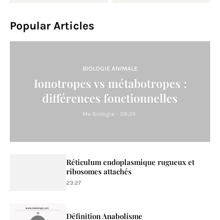
Popular Articles
BIOLOGIE ANIMALE
Ionotropes vs métabotropes :
différences fonctionnelles
Ma Biologie
-
09:24
Réticulum endoplasmique rugueux et
ribosomes attachés
23:27
Définition Anabolisme