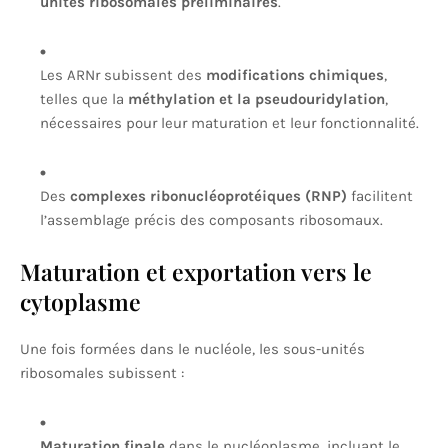
unités ribosomales préliminaires
.
Les ARNr subissent des
modifications chimiques
,
telles que la
méthylation et la pseudouridylation
,
nécessaires pour leur maturation et leur fonctionnalité.
Des
complexes ribonucléoprotéiques (RNP)
facilitent
l’assemblage précis des composants ribosomaux.
Maturation et exportation vers le
cytoplasme
Une fois formées dans le nucléole, les sous-unités
ribosomales subissent :
Maturation finale
dans le nucléoplasme, incluant le