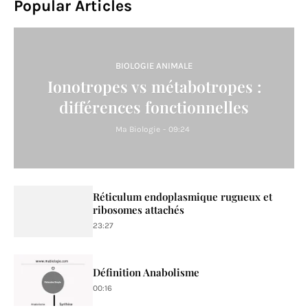
Popular Articles
BIOLOGIE ANIMALE
Ionotropes vs métabotropes :
différences fonctionnelles
Ma Biologie
-
09:24
Réticulum endoplasmique rugueux et
ribosomes attachés
23:27
Définition Anabolisme
00:16