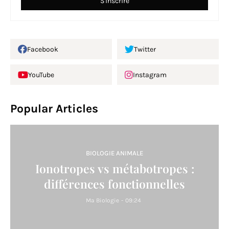
Facebook
Twitter
YouTube
Instagram
Popular Articles
BIOLOGIE ANIMALE
Ionotropes vs métabotropes :
différences fonctionnelles
Ma Biologie
-
09:24