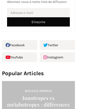
Abonnez-vous à notre liste de diffusion.
Facebook
Twitter
YouTube
Instagram
Popular Articles
BIOLOGIE ANIMALE
Ionotropes vs
métabotropes : différences