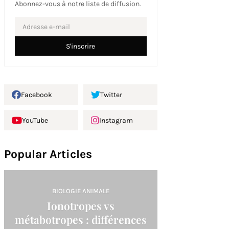
Abonnez-vous à notre liste de diffusion.
Facebook
Twitter
YouTube
Instagram
Popular Articles
BIOLOGIE ANIMALE
Ionotropes vs
métabotropes : différences