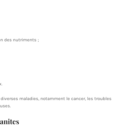
ion des nutriments ;
x.
à diverses maladies, notamment le cancer, les troubles
euses.
anites