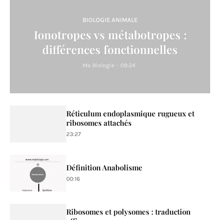
BIOLOGIE ANIMALE
Ionotropes vs métabotropes :
différences fonctionnelles
Ma Biologie
-
09:24
Réticulum endoplasmique rugueux et
ribosomes attachés
23:27
Définition Anabolisme
00:16
Ribosomes et polysomes : traduction