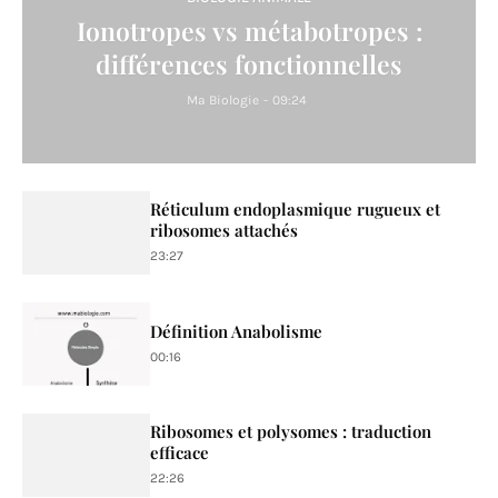
Ionotropes vs métabotropes :
différences fonctionnelles
Ma Biologie
-
09:24
Réticulum endoplasmique rugueux et
ribosomes attachés
23:27
Définition Anabolisme
00:16
Ribosomes et polysomes : traduction
efficace
22:26