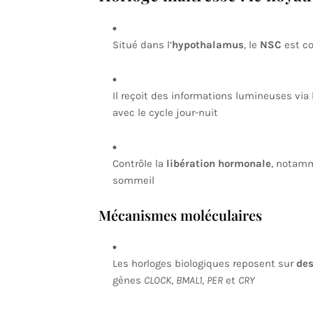
Situé dans l’
hypothalamus
, le
NSC
est co
Il reçoit des informations lumineuses via 
avec le cycle jour-nuit
Contrôle la
libération hormonale
, notamme
sommeil
Mécanismes moléculaires
Les horloges biologiques reposent sur
des
gènes
CLOCK
,
BMAL1
,
PER
et
CRY