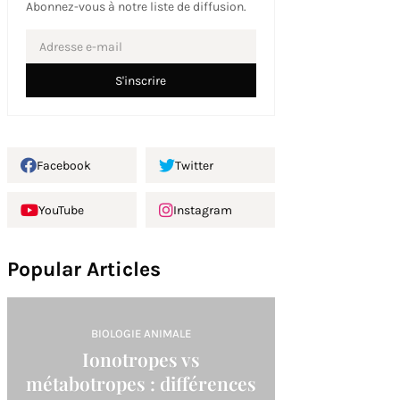
Abonnez-vous à notre liste de diffusion.
Facebook
Twitter
YouTube
Instagram
Popular Articles
BIOLOGIE ANIMALE
Ionotropes vs
métabotropes : différences