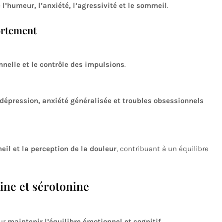
 l’humeur, l’anxiété, l’agressivité et le sommeil
.
ortement
nnelle et le contrôle des impulsions
.
dépression, anxiété généralisée et troubles obsessionnels
eil et la perception de la douleur
, contribuant à un équilibre
ine et sérotonine
ur
maintenir l’équilibre émotionnel et cognitif
.