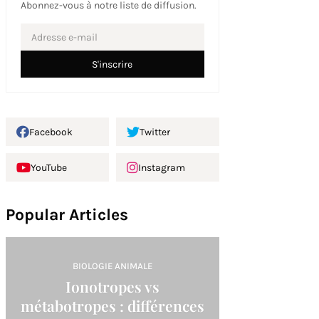
Abonnez-vous à notre liste de diffusion.
Facebook
Twitter
YouTube
Instagram
Popular Articles
BIOLOGIE ANIMALE
Ionotropes vs
métabotropes : différences