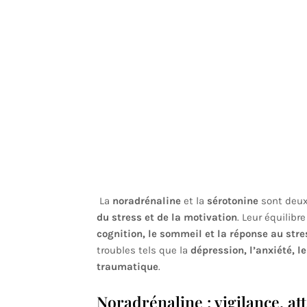
La
noradrénaline
et la
sérotonine
sont deux
du stress et de la motivation
. Leur équilib
cognition, le sommeil et la réponse au stre
troubles tels que la
dépression, l’anxiété, l
traumatique
.
Noradrénaline : vigilance, at