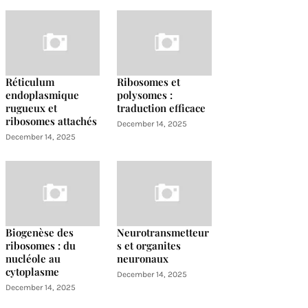
Réticulum
Ribosomes et
endoplasmique
polysomes :
rugueux et
traduction efficace
ribosomes attachés
December 14, 2025
December 14, 2025
Biogenèse des
Neurotransmetteur
ribosomes : du
s et organites
nucléole au
neuronaux
cytoplasme
December 14, 2025
December 14, 2025