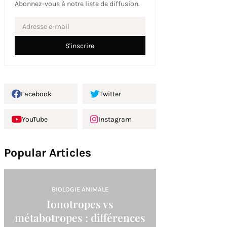
Abonnez-vous à notre liste de diffusion.
Facebook
Twitter
YouTube
Instagram
Popular Articles
BIOLOGIE ANIMALE
Ionotropes vs
métabotropes : différences