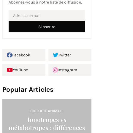
Abonnez-vous à notre liste de diffusion.
Facebook
Twitter
YouTube
Instagram
Popular Articles
BIOLOGIE ANIMALE
Ionotropes vs
métabotropes : différences