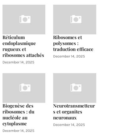
Réticulum
Ribosomes et
endoplasmique
polysomes :
rugueux et
traduction efficace
ribosomes attachés
December 14, 2025
December 14, 2025
Biogenèse des
Neurotransmetteur
ribosomes : du
s et organites
nucléole au
neuronaux
cytoplasme
December 14, 2025
December 14, 2025