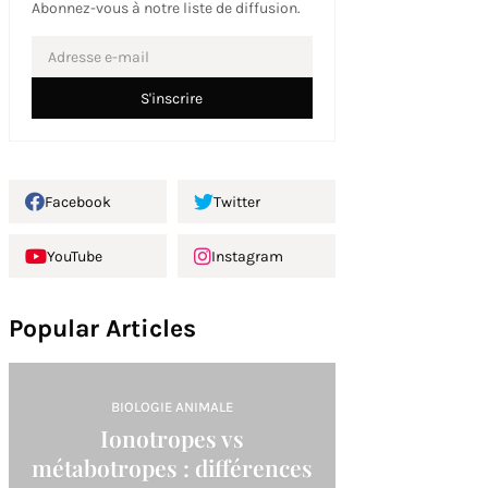
Abonnez-vous à notre liste de diffusion.
Facebook
Twitter
YouTube
Instagram
Popular Articles
BIOLOGIE ANIMALE
Ionotropes vs
métabotropes : différences