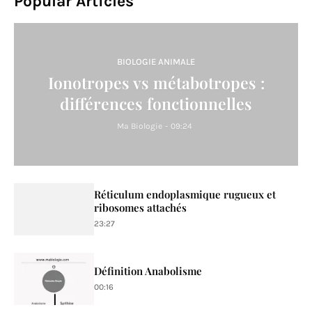
Popular Articles
BIOLOGIE ANIMALE
Ionotropes vs métabotropes :
différences fonctionnelles
Ma Biologie
-
09:24
Réticulum endoplasmique rugueux et
ribosomes attachés
23:27
Définition Anabolisme
00:16