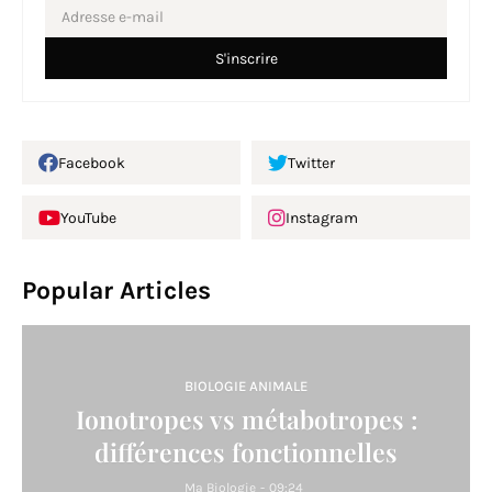
Facebook
Twitter
YouTube
Instagram
Popular Articles
BIOLOGIE ANIMALE
Ionotropes vs métabotropes :
différences fonctionnelles
Ma Biologie
-
09:24