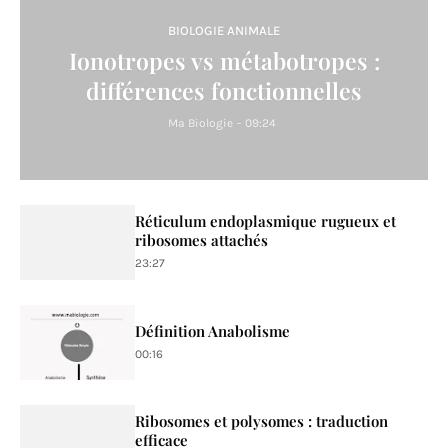
BIOLOGIE ANIMALE
Ionotropes vs métabotropes :
différences fonctionnelles
Ma Biologie
-
09:24
Réticulum endoplasmique rugueux et
ribosomes attachés
23:27
Définition Anabolisme
00:16
Ribosomes et polysomes : traduction
efficace