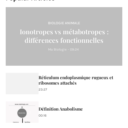
BIOLOGIE ANIMALE
Ionotropes vs métabotropes :
différences fonctionnelles
Ma Biologie
-
09:24
Réticulum endoplasmique rugueux et
ribosomes attachés
23:27
Définition Anabolisme
00:16