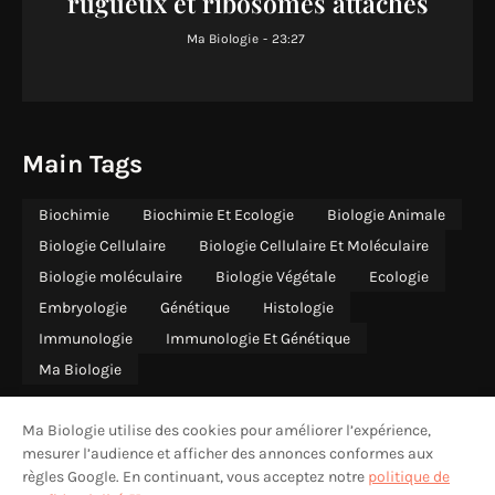
rugueux et ribosomes attachés
Ma Biologie
-
23:27
Main Tags
Biochimie
Biochimie Et Ecologie
Biologie Animale
Biologie Cellulaire
Biologie Cellulaire Et Moléculaire
Biologie moléculaire
Biologie Végétale
Ecologie
Embryologie
Génétique
Histologie
Immunologie
Immunologie Et Génétique
Ma Biologie
Ma Biologie utilise des cookies pour améliorer l’expérience,
mesurer l’audience et afficher des annonces conformes aux
règles Google. En continuant, vous acceptez notre
politique de
ACCUEIL
QUI SOMMES-NOUS
CONTACT
CONFIDENTIALITÉ