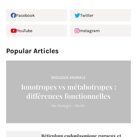
Facebook
Twitter
YouTube
Instagram
Popular Articles
BIOLOGIE ANIMALE
Ionotropes vs métabotropes :
différences fonctionnelles
Ma Biologie
-
09:24
Réticulum endoplasmique rugueux et