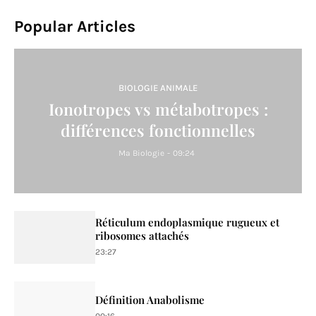
Popular Articles
BIOLOGIE ANIMALE
Ionotropes vs métabotropes :
différences fonctionnelles
Ma Biologie
-
09:24
Réticulum endoplasmique rugueux et
ribosomes attachés
23:27
Définition Anabolisme
00:16