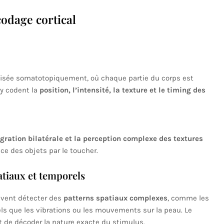
odage cortical
anisée somatotopiquement, où chaque partie du corps est
 y codent la
position, l’intensité, la texture et le timing des
gration bilatérale et la perception complexe des textures
ce des objets par le toucher.
atiaux et temporels
uvent détecter des
patterns spatiaux complexes
, comme les
tels que les vibrations ou les mouvements sur la peau. Le
 de décoder la nature exacte du stimulus.