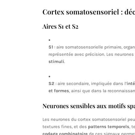
Cortex somatosensoriel : déc
Aires S1 et S2
S1
: aire somatosensorielle primaire, org
représentée avec précision. Les neurones
stimuli
.
S2
: aire secondaire, impliquée dans l’
inté
et formes
, ainsi que dans la reconnaissan
Neurones sensibles aux motifs sp
Les neurones du cortex somatosensoriel pe
textures fines, et des
patterns temporels
, 
codage combinatoire
de ces signaux permet