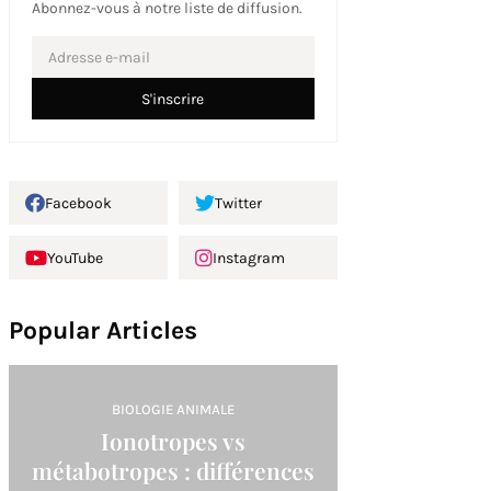
Abonnez-vous à notre liste de diffusion.
Facebook
Twitter
YouTube
Instagram
Popular Articles
BIOLOGIE ANIMALE
Ionotropes vs
métabotropes : différences