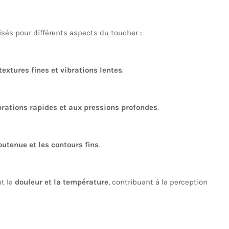
isés pour différents aspects du toucher :
textures fines et vibrations lentes
.
brations rapides et aux pressions profondes
.
outenue et les contours fins
.
nt la
douleur et la température
, contribuant à la perception