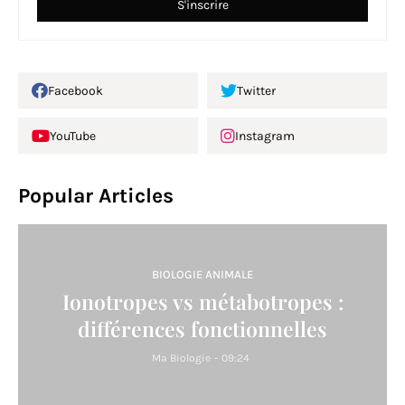
Facebook
Twitter
YouTube
Instagram
Popular Articles
BIOLOGIE ANIMALE
Ionotropes vs métabotropes :
différences fonctionnelles
Ma Biologie
-
09:24