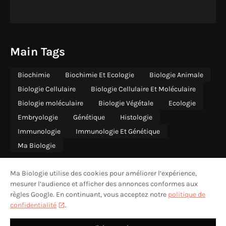
Main Tags
Biochimie
Biochimie Et Ecologie
Biologie Animale
Biologie Cellulaire
Biologie Cellulaire Et Moléculaire
Biologie moléculaire
Biologie Végétale
Ecologie
Embryologie
Génétique
Histologie
Immunologie
Immunologie Et Génétique
Ma Biologie
Ma Biologie utilise des cookies pour améliorer l’expérience,
mesurer l’audience et afficher des annonces conformes aux
règles Google. En continuant, vous acceptez notre
politique de
ACCUEIL
QUI SOMMES-NOUS
CONTACT
CONFIDENTIALITÉ
confidentialité
.
MENTIONS LÉGALES
AVERTISSEMENT
DESIGN BY -
MA BIOLOGIE