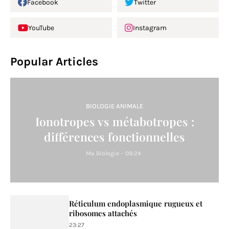
Facebook
Twitter
YouTube
Instagram
Popular Articles
BIOLOGIE ANIMALE
Ionotropes vs métabotropes :
différences fonctionnelles
Ma Biologie
-
09:24
Réticulum endoplasmique rugueux et
ribosomes attachés
23:27