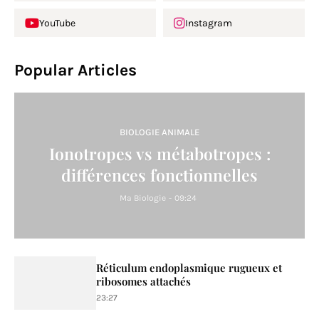
YouTube
Instagram
Popular Articles
BIOLOGIE ANIMALE
Ionotropes vs métabotropes :
différences fonctionnelles
Ma Biologie
-
09:24
Réticulum endoplasmique rugueux et
ribosomes attachés
23:27