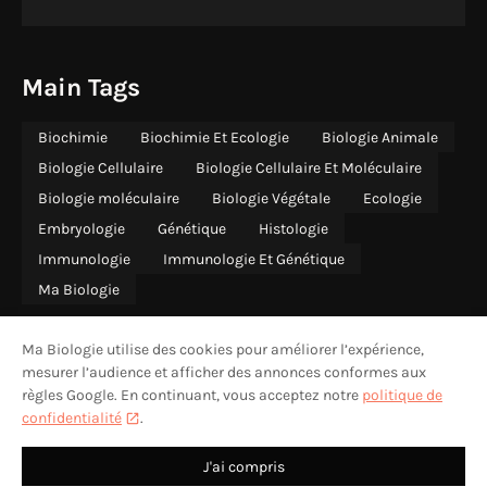
Main Tags
Biochimie
Biochimie Et Ecologie
Biologie Animale
Biologie Cellulaire
Biologie Cellulaire Et Moléculaire
Biologie moléculaire
Biologie Végétale
Ecologie
Embryologie
Génétique
Histologie
Immunologie
Immunologie Et Génétique
Ma Biologie
Ma Biologie utilise des cookies pour améliorer l’expérience,
mesurer l’audience et afficher des annonces conformes aux
règles Google. En continuant, vous acceptez notre
politique de
ACCUEIL
QUI SOMMES-NOUS
CONTACT
CONFIDENTIALITÉ
confidentialité
.
MENTIONS LÉGALES
AVERTISSEMENT
DESIGN BY -
MA BIOLOGIE
J'ai compris