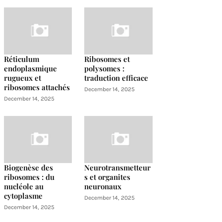
Réticulum
Ribosomes et
endoplasmique
polysomes :
rugueux et
traduction efficace
ribosomes attachés
December 14, 2025
December 14, 2025
Biogenèse des
Neurotransmetteur
ribosomes : du
s et organites
nucléole au
neuronaux
cytoplasme
December 14, 2025
December 14, 2025