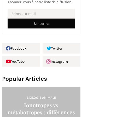
Abonnez-vous à notre liste de diffusion.
Facebook
Twitter
YouTube
Instagram
Popular Articles
BIOLOGIE ANIMALE
Ionotropes vs
métabotropes : différences