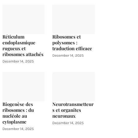
Réticulum
Ribosomes et
endoplasmique
polysomes :
rugueux et
traduction efficace
ribosomes attachés
December 14, 2025
December 14, 2025
Biogenèse des
Neurotransmetteur
ribosomes : du
s et organites
nucléole au
neuronaux
cytoplasme
December 14, 2025
December 14, 2025