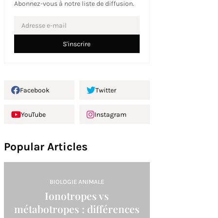
Abonnez-vous à notre liste de diffusion.
Facebook
Twitter
YouTube
Instagram
Popular Articles
BIOLOGIE ANIMALE
Ionotropes vs
métabotropes : différences