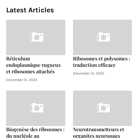
Latest Articles
Réticulum
Ribosomes et polysomes :
endoplasmique rugueux
traduction efficace
et ribosomes attachés
December 14, 2025
December 14, 2025
Biogenèse des ribosomes :
Neurotransmetteurs et
du nucléole au
organites neuronaux