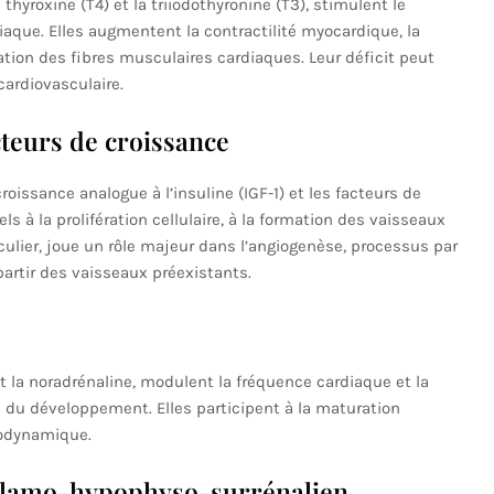
thyroxine (T4) et la triiodothyronine (T3), stimulent le
iaque. Elles augmentent la contractilité myocardique, la
ation des fibres musculaires cardiaques. Leur déficit peut
ardiovasculaire.
teurs de croissance
roissance analogue à l’insuline (IGF-1) et les facteurs de
s à la prolifération cellulaire, à la formation des vaisseaux
ticulier, joue un rôle majeur dans l’angiogenèse, processus par
artir des vaisseaux préexistants.
t la noradrénaline, modulent la fréquence cardiaque et la
 du développement. Elles participent à la maturation
modynamique.
halamo-hypophyso-surrénalien