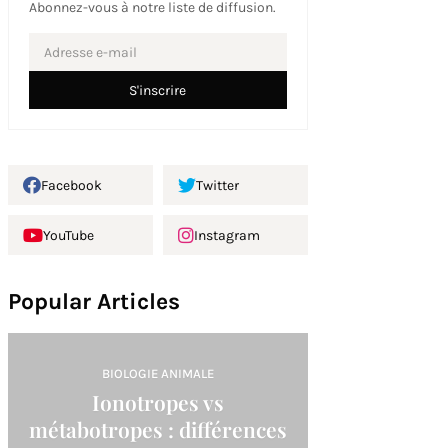
Abonnez-vous à notre liste de diffusion.
Facebook
Twitter
YouTube
Instagram
Popular Articles
BIOLOGIE ANIMALE
Ionotropes vs
métabotropes : différences