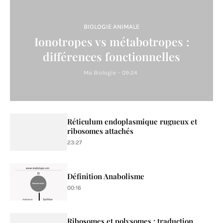
BIOLOGIE ANIMALE
Ionotropes vs métabotropes :
différences fonctionnelles
Ma Biologie
-
09:24
Réticulum endoplasmique rugueux et
ribosomes attachés
23:27
Définition Anabolisme
00:16
Ribosomes et polysomes : traduction