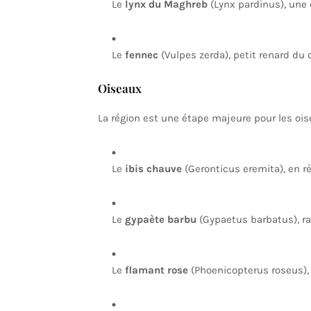
Le
lynx du Maghreb
(Lynx pardinus), une 
Le
fennec
(Vulpes zerda), petit renard du 
Oiseaux
La région est une étape majeure pour les oi
Le
ibis chauve
(Geronticus eremita), en ré
Le
gypaète barbu
(Gypaetus barbatus), r
Le
flamant rose
(Phoenicopterus roseus),