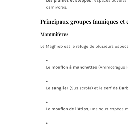
Les plaines et steppes
: espaces ouverts
carnivores.
Principaux groupes fauniques et
Mammifères
Le Maghreb est le refuge de plusieurs espèc
Le
mouflon à manchettes
(Ammotragus le
Le
sanglier
(Sus scrofa) et le
cerf de Bar
Le
mouflon de l’Atlas
, une sous-espèce 