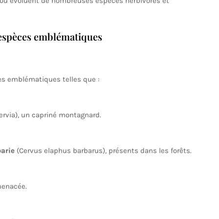
 où évoluent de nombreuses espèces herbivores et
 espèces emblématiques
es emblématiques telles que :
rvia), un capriné montagnard.
barie
(Cervus elaphus barbarus), présents dans les forêts.
menacée.