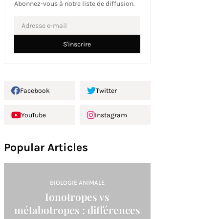
Abonnez-vous à notre liste de diffusion.
Facebook
Twitter
YouTube
Instagram
Popular Articles
BIOLOGIE ANIMALE
Ionotropes vs
métabotropes : différences