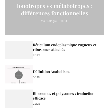
Ionotropes vs métabotropes :
différences fonctionnelles
Ma Biologie
-
09:24
Réticulum endoplasmique rugueux et
ribosomes attachés
23:27
Définition Anabolisme
00:16
Ribosomes et polysomes : traduction
efficace
22:26