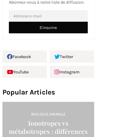
Abonnez-vous à notre liste de diffusion.
Facebook
Twitter
YouTube
Instagram
Popular Articles
BIOLOGIE ANIMALE
Ionotropes vs
métabotropes : différences