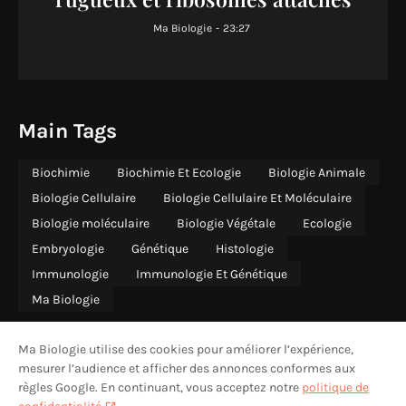
Ma Biologie
-
23:27
Main Tags
Biochimie
Biochimie Et Ecologie
Biologie Animale
Biologie Cellulaire
Biologie Cellulaire Et Moléculaire
Biologie moléculaire
Biologie Végétale
Ecologie
Embryologie
Génétique
Histologie
Immunologie
Immunologie Et Génétique
Ma Biologie
Ma Biologie utilise des cookies pour améliorer l’expérience,
mesurer l’audience et afficher des annonces conformes aux
règles Google. En continuant, vous acceptez notre
politique de
ACCUEIL
QUI SOMMES-NOUS
CONTACT
CONFIDENTIALITÉ