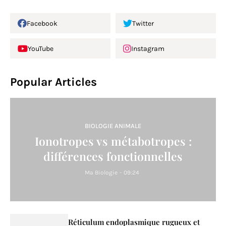
Facebook
Twitter
YouTube
Instagram
Popular Articles
BIOLOGIE ANIMALE
Ionotropes vs métabotropes :
différences fonctionnelles
Ma Biologie
-
09:24
Réticulum endoplasmique rugueux et