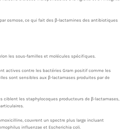
 par osmose, ce qui fait des β-lactamines des antibiotiques
elon les sous-familles et molécules spécifiques.
ent actives contre les bactéries Gram positif comme les
lles sont sensibles aux β-lactamases produites par de
ses ciblent les staphylocoques producteurs de β-lactamases,
rticulaires.
l’amoxicilline, couvrent un spectre plus large incluant
ophilus influenzae et Escherichia coli.