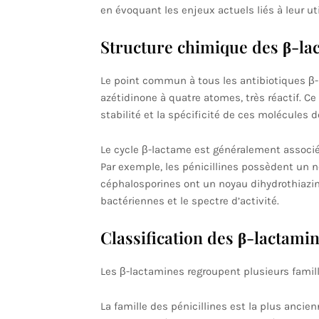
en évoquant les enjeux actuels liés à leur u
Structure chimique des β-la
Le point commun à tous les antibiotiques β-
azétidinone à quatre atomes, très réactif. Ce 
stabilité et la spécificité de ces molécules
Le cycle β-lactame est généralement associé à
Par exemple, les pénicillines possèdent un no
céphalosporines ont un noyau dihydrothiazine
bactériennes et le spectre d’activité.
Classification des β-lactami
Les β-lactamines regroupent plusieurs famill
La famille des pénicillines est la plus ancie