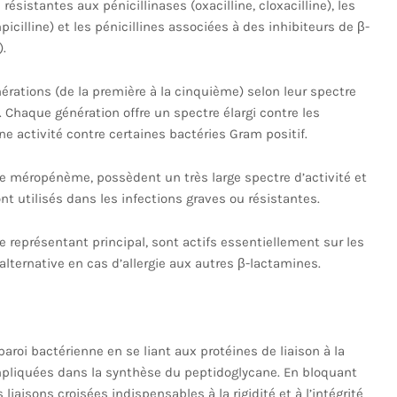
s résistantes aux pénicillinases (oxacilline, cloxacilline), les
picilline) et les pénicillines associées à des inhibiteurs de β-
.
rations (de la première à la cinquième) selon leur spectre
 Chaque génération offre un spectre élargi contre les
e activité contre certaines bactéries Gram positif.
méropénème, possèdent un très large spectre d’activité et
nt utilisés dans les infections graves ou résistantes.
eprésentant principal, sont actifs essentiellement sur les
lternative en cas d’allergie aux autres β-lactamines.
aroi bactérienne en se liant aux protéines de liaison à la
impliquées dans la synthèse du peptidoglycane. En bloquant
iaisons croisées indispensables à la rigidité et à l’intégrité