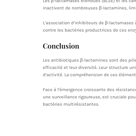
Les β-lactamases étendues (BLSE) et les c
inactivent de nombreuses β-lactamines, limi
L’association d’inhibiteurs de β-lactamases à 
contre les bactéries productrices de ces en
Conclusion
Les antibiotiques β-lactamines sont des pili
efficacité et leur diversité. Leur structure 
d’activité. La compréhension de ces éléments
Face à l’émergence croissante des résistances
une surveillance rigoureuse, est cruciale pour
bactéries multirésistantes.