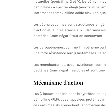
naturelles (pénicilline G et V), les pénicilline
pénicillines à spectre élargi (amoxicilline, am
lactamases (amoxicilline-acide clavulanique)
Les céphalosporines sont structurées en géné
d’action et leur résistance aux β-lactamases.
bactéries Gram négatif tout en conservant un
Les carbapénèmes, comme l’imipénème ou le 
une forte résistance aux β-lactamases. Ils so
Les monobactames, avec l’aztréonam comme r
bactéries Gram négatif aérobies et sont une a
Mécanisme d’action
Les β-lactamines inhibent la synthèse de la p
pénicilline (PLP), aussi appelées protéines 
ces enzymes, ils empêchent la formation des l