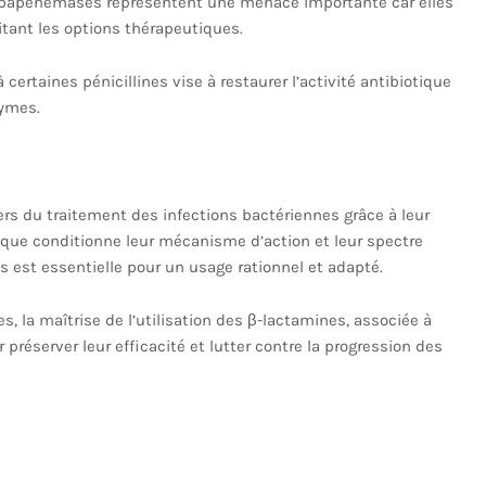
arbapénémases représentent une menace importante car elles
tant les options thérapeutiques.
certaines pénicillines vise à restaurer l’activité antibiotique
zymes.
ers du traitement des infections bactériennes grâce à leur
unique conditionne leur mécanisme d’action et leur spectre
 est essentielle pour un usage rationnel et adapté.
, la maîtrise de l’utilisation des β-lactamines, associée à
 préserver leur efficacité et lutter contre la progression des